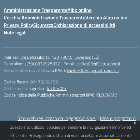
Amministrazione Trasparente
Albo online
Vecchia Amministrazione Trasparente
Vecchio Albo online
Privacy Policy
Sicurezza
Dichiarazione di accessibilità
Note legali
Indirizzo:
Via Della Libertà, 120 73045, Leverano (LE)
Centralino:
+(39) 0832925077
Email:
leic8ax00x@istruzione.it
Posta elettronica certificata (PEC):
leic8ax00x@pec.istruzione.it
Codice fiscale: 93173030755
Codice meccanografico:
leic8ax00x
Codice Indice delle Pubbliche Amministrazioni (IPA): RLDJBAMV
Sito web realizzato da IngegnArt s.a.s.
|
Idea e progetto di
x
Designers Italia
Questo sito utilizza i cookies per rendere la navigazione semplice ed
efficiente. Proseguendo dichiari di voler accettare automaticamente