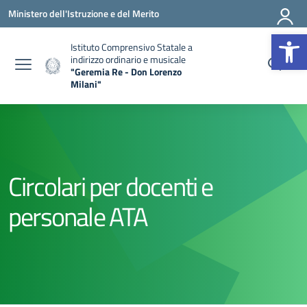
Vai ai contenuti
Vai al menu di navigazione
Vai al footer
Ministero dell'Istruzione e del Merito
Apr
Istituto Comprensivo Statale a
indirizzo ordinario e musicale
"Geremia Re - Don Lorenzo
Milani"
— Visita la pagina iniziale della scuola
Circolari per docenti e
personale ATA