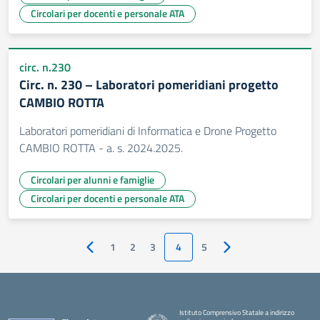
Circolari per docenti e personale ATA
circ. n.230
Circ. n. 230 – Laboratori pomeridiani progetto
CAMBIO ROTTA
Laboratori pomeridiani di Informatica e Drone Progetto
CAMBIO ROTTA - a. s. 2024.2025.
Circolari per alunni e famiglie
Circolari per docenti e personale ATA
1
2
3
4
5
Pagina precedente
Pagina successiva
Istituto Comprensivo Statale a indirizzo