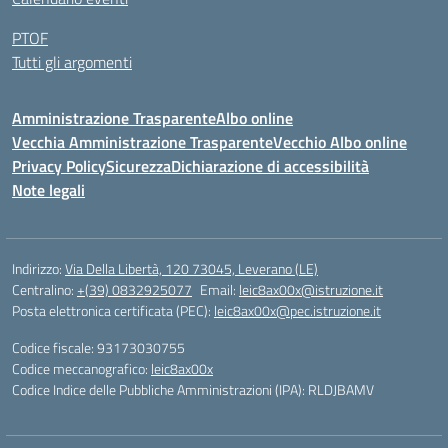
PTOF
Tutti gli argomenti
Amministrazione Trasparente
Albo online
Vecchia Amministrazione Trasparente
Vecchio Albo online
Privacy Policy
Sicurezza
Dichiarazione di accessibilità
Note legali
Indirizzo:
Via Della Libertà, 120 73045, Leverano (LE)
Centralino:
+(39) 0832925077
Email:
leic8ax00x@istruzione.it
Posta elettronica certificata (PEC):
leic8ax00x@pec.istruzione.it
Codice fiscale: 93173030755
Codice meccanografico:
leic8ax00x
Codice Indice delle Pubbliche Amministrazioni (IPA): RLDJBAMV