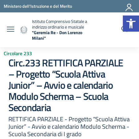
Vai ai contenuti
Vai al menu di navigazione
Vai al footer
Ministero dell'Istruzione e del Merito
Apr
Istituto Comprensivo Statale a
indirizzo ordinario e musicale
"Geremia Re - Don Lorenzo
Milani"
— Visita la pagina iniziale della scuola
Circolare 233
Circ.233 RETTIFICA PARZIALE
– Progetto “Scuola Attiva
Junior” – Avvio e calendario
Modulo Scherma – Scuola
Secondaria
RETTIFICA PARZIALE - Progetto “Scuola Attiva
Junior” - Avvio e calendario Modulo Scherma -
Scuola Secondaria di I grado