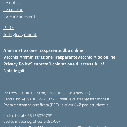
Le notizie
Le circolari
Calendario eventi
PTOF
Tutti gli argomenti
Amministrazione Trasparente
Albo online
Vecchia Amministrazione Trasparente
Vecchio Albo online
Privacy Policy
Sicurezza
Dichiarazione di accessibilità
Note legali
Indirizzo:
Via Della Libertà, 120 73045, Leverano (LE)
Centralino:
+(39) 0832925077
Email:
leic8ax00x@istruzione.it
Posta elettronica certificata (PEC):
leic8ax00x@pec.istruzione.it
Codice fiscale: 93173030755
Codice meccanografico:
leic8ax00x