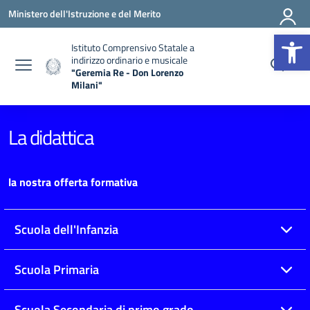
Vai ai contenuti
Vai al menu di navigazione
Vai al footer
Ministero dell'Istruzione e del Merito
Apr
Istituto Comprensivo Statale a
indirizzo ordinario e musicale
"Geremia Re - Don Lorenzo
Milani"
— Visita la pagina iniziale della scuola
La didattica
la nostra offerta formativa
Scuola dell'Infanzia
Scuola Primaria
Scuola Secondaria di primo grado