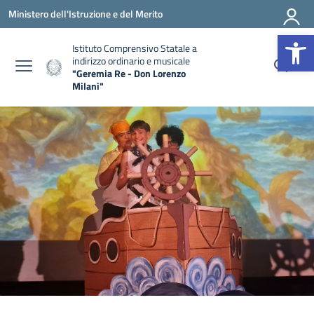
Vai ai contenuti
Vai al menu di navigazione
Vai al footer
Ministero dell'Istruzione e del Merito
Apr
Istituto Comprensivo Statale a
indirizzo ordinario e musicale
"Geremia Re - Don Lorenzo
Milani"
— Visita la pagina iniziale della scuola