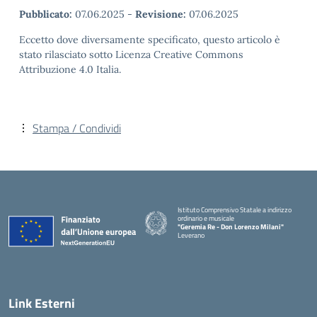
Pubblicato:
07.06.2025
-
Revisione:
07.06.2025
Eccetto dove diversamente specificato, questo articolo è
stato rilasciato sotto Licenza Creative Commons
Attribuzione 4.0 Italia.
Stampa / Condividi
Istituto Comprensivo Statale a indirizzo
ordinario e musicale
"Geremia Re - Don Lorenzo Milani"
Leverano
— Visita la pagina iniziale della scuola
Link Esterni