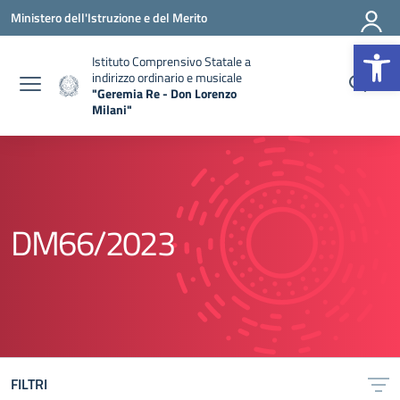
Vai ai contenuti
Vai al menu di navigazione
Vai al footer
Ministero dell'Istruzione e del Merito
Apr
Istituto Comprensivo Statale a
indirizzo ordinario e musicale
"Geremia Re - Don Lorenzo
Milani"
— Visita la pagina iniziale della scuola
DM66/2023
FILTRI