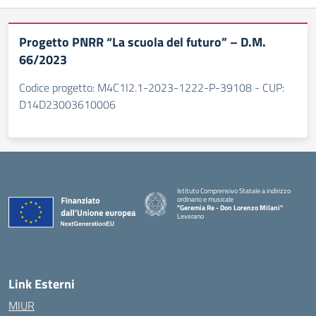
Progetto PNRR “La scuola del futuro” – D.M.
66/2023
Codice progetto: M4C1I2.1-2023-1222-P-39108 - CUP:
D14D23003610006
Istituto Comprensivo Statale a indirizzo
ordinario e musicale
"Geremia Re - Don Lorenzo Milani"
Leverano
— Visita la pagina iniziale della scuola
Link Esterni
MIUR