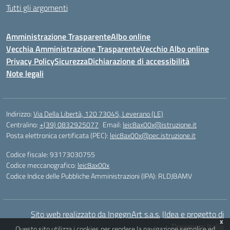
Tutti gli argomenti
Amministrazione Trasparente
Albo online
Vecchia Amministrazione Trasparente
Vecchio Albo online
Privacy Policy
Sicurezza
Dichiarazione di accessibilità
Note legali
Indirizzo:
Via Della Libertà, 120 73045, Leverano (LE)
Centralino:
+(39) 0832925077
Email:
leic8ax00x@istruzione.it
Posta elettronica certificata (PEC):
leic8ax00x@pec.istruzione.it
Codice fiscale: 93173030755
Codice meccanografico:
leic8ax00x
Codice Indice delle Pubbliche Amministrazioni (IPA): RLDJBAMV
Sito web realizzato da IngegnArt s.a.s.
|
Idea e progetto di
x
Designers Italia
Questo sito utilizza i cookies per rendere la navigazione semplice ed