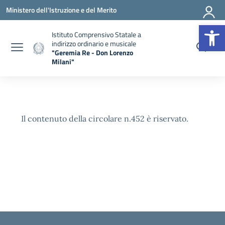
Vai ai contenuti
Vai al menu di navigazione
Vai al footer
Ministero dell'Istruzione e del Merito
Apr
Istituto Comprensivo Statale a
indirizzo ordinario e musicale
"Geremia Re - Don Lorenzo
Milani"
— Visita la pagina iniziale della scuola
Il contenuto della circolare n.452 è riservato.