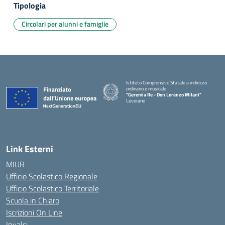
Tipologia
Circolari per alunni e famiglie
Istituto Comprensivo Statale a indirizzo
ordinario e musicale
"Geremia Re - Don Lorenzo Milani"
Leverano
— Visita la pagina iniziale della scuola
Link Esterni
MIUR
Ufficio Scolastico Regionale
Ufficio Scolastico Territoriale
Scuola in Chiaro
Iscrizioni On Line
Invalsi