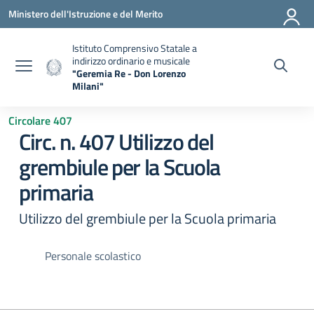
Vai ai contenuti
Vai al menu di navigazione
Vai al footer
Ministero dell'Istruzione e del Merito
Istituto Comprensivo Statale a
indirizzo ordinario e musicale
"Geremia Re - Don Lorenzo
Milani"
— Visita la pagina iniziale della scuola
Circolare 407
Circ. n. 407 Utilizzo del
grembiule per la Scuola
primaria
Utilizzo del grembiule per la Scuola primaria
Personale scolastico