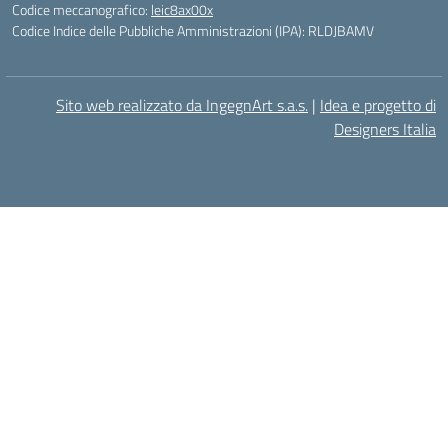
Codice meccanografico:
leic8ax00x
Codice Indice delle Pubbliche Amministrazioni (IPA): RLDJBAMV
Sito web realizzato da IngegnArt s.a.s.
|
Idea e progetto di
Designers Italia