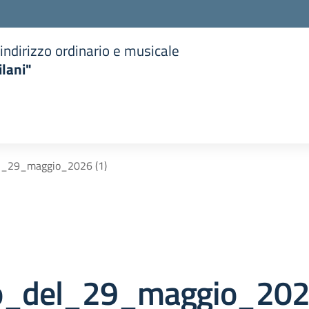
indirizzo ordinario e musicale
lani"
la scuola
l_29_maggio_2026 (1)
ro_del_29_maggio_20