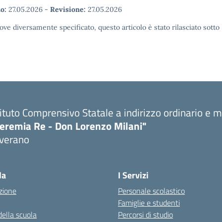
o:
27.05.2026
-
Revisione:
27.05.2026
ove diversamente specificato, questo articolo è stato rilasciato sott
tituto Comprensivo Statale a indirizzo ordinario e 
eremia Re - Don Lorenzo Milani"
verano
Visita la pagina iniziale della scuola
la
I Servizi
zione
Personale scolastico
Famiglie e studenti
della scuola
Percorsi di studio