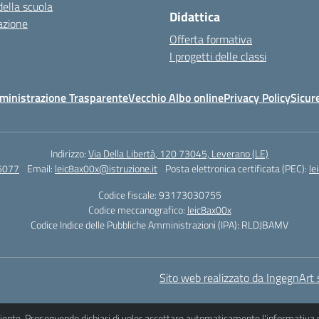
della scuola
Didattica
azione
Offerta formativa
I progetti delle classi
ministrazione Trasparente
Vecchio Albo online
Privacy Policy
Sicur
Indirizzo:
Via Della Libertà, 120 73045, Leverano (LE)
5077
Email:
leic8ax00x@istruzione.it
Posta elettronica certificata (PEC):
le
Codice fiscale: 93173030755
Codice meccanografico:
leic8ax00x
Codice Indice delle Pubbliche Amministrazioni (IPA): RLDJBAMV
Sito web realizzato da IngegnArt s
iciente. Proseguendo dichiari di voler accettare automaticamente l'informativa 