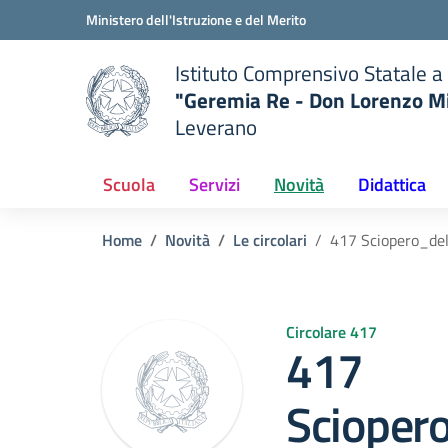
Vai ai contenuti
Vai al menu di navigazione
Vai al footer
Ministero dell'Istruzione e del Merito
Istituto Comprensivo Statale a 
"Geremia Re - Don Lorenzo Mi
Leverano
— Visita la pagina iniziale del
ella scuola
Scuola
Servizi
Novità
Didattica
Home
Novità
Le circolari
417 Sciopero_de
Circolare 417
417
Sciope