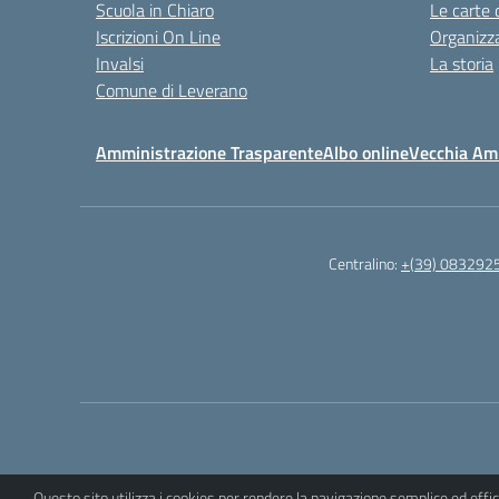
Scuola in Chiaro
Le carte 
Iscrizioni On Line
Organizz
Invalsi
La storia
Comune di Leverano
Amministrazione Trasparente
Albo online
Vecchia Am
Centralino:
+(39) 083292
Questo sito utilizza i cookies per rendere la navigazione semplice ed eff