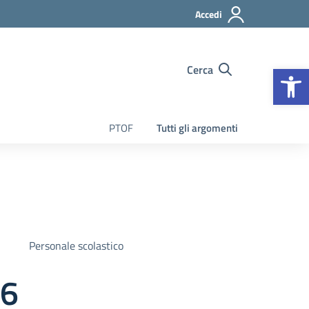
Accedi
Apr
Cerca
PTOF
Tutti gli argomenti
Personale scolastico
26