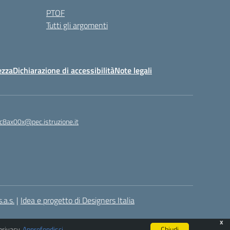
PTOF
Tutti gli argomenti
ezza
Dichiarazione di accessibilità
Note legali
ic8ax00x@pec.istruzione.it
.a.s.
|
Idea e progetto di Designers Italia
x
privacy.
Approfondisci
.
Chiudi