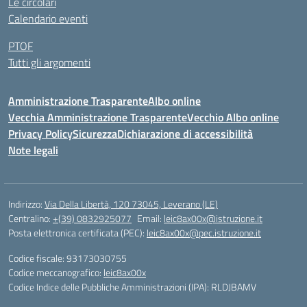
Le circolari
Calendario eventi
PTOF
Tutti gli argomenti
Amministrazione Trasparente
Albo online
Vecchia Amministrazione Trasparente
Vecchio Albo online
Privacy Policy
Sicurezza
Dichiarazione di accessibilità
Note legali
Indirizzo:
Via Della Libertà, 120 73045, Leverano (LE)
Centralino:
+(39) 0832925077
Email:
leic8ax00x@istruzione.it
Posta elettronica certificata (PEC):
leic8ax00x@pec.istruzione.it
Codice fiscale: 93173030755
Codice meccanografico:
leic8ax00x
Codice Indice delle Pubbliche Amministrazioni (IPA): RLDJBAMV