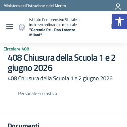
Vai ai contenuti
Vai al menu di navigazione
Vai al footer
Ministero dell'Istruzione e del Merito
Apr
Istituto Comprensivo Statale a
indirizzo ordinario e musicale
"Geremia Re - Don Lorenzo
Milani"
— Visita la pagina iniziale della scuola
Circolare 408
408 Chiusura della Scuola 1 e 2
giugno 2026
408 Chiusura della Scuola 1 e 2 giugno 2026
Personale scolastico
Documenti