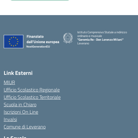
Istituto Comprensivo Statale a indirizzo
ordinario e musicale
"Geremia Re - Don Lorenzo Milani"
Leverano
— Visita la pagina iniziale della scuola
Link Esterni
MIUR
Ufficio Scolastico Regionale
Ufficio Scolastico Territoriale
Scuola in Chiaro
Iscrizioni On Line
Invalsi
Comune di Leverano