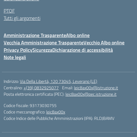
PTOF
Tutti gli argomenti
Amministrazione Trasparente
Albo online
Vecchia Amministrazione Trasparente
Vecchio Albo online
Privacy Policy
Sicurezza
Dichiarazione di accessibilità
Note legali
Indirizzo:
Via Della Libertà, 120 73045, Leverano (LE)
Centralino:
+(39) 0832925077
Email:
leic8ax00x@istruzione.it
Posta elettronica certificata (PEC):
leic8ax00x@pec.istruzione.it
Codice fiscale: 93173030755
Codice meccanografico:
leic8ax00x
Codice Indice delle Pubbliche Amministrazioni (IPA): RLDJBAMV