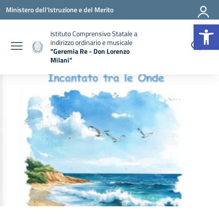
Vai ai contenuti
Vai al menu di navigazione
Vai al footer
Ministero dell'Istruzione e del Merito
Apr
Istituto Comprensivo Statale a
indirizzo ordinario e musicale
"Geremia Re - Don Lorenzo
Milani"
— Visita la pagina iniziale della scuola