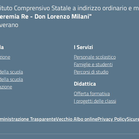
tituto Comprensivo Statale a indirizzo ordinario e 
eremia Re - Don Lorenzo Milani"
verano
Visita la pagina iniziale della scuola
la
I Servizi
zione
Personale scolastico
Famiglie e studenti
della scuola
Percorsi di studio
della scuola
Didattica
azione
Offerta formativa
I progetti delle classi
ministrazione Trasparente
Vecchio Albo online
Privacy Policy
Sicur