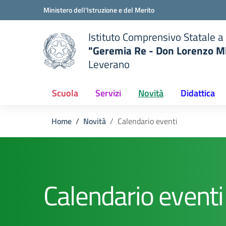
Vai ai contenuti
Vai al menu di navigazione
Vai al footer
Ministero dell'Istruzione e del Merito
Istituto Comprensivo Statale a 
"Geremia Re - Don Lorenzo Mi
Leverano
— Visita la pagina iniziale del
ella scuola
Scuola
Servizi
Novità
Didattica
Home
Novità
Calendario eventi
Calendario eventi