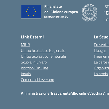
Is
"G
Le
— 
Link Esterni
La Scuo
MIUR
Presenta
Ufficio Scolastico Regionale
I luoghi
Ufficio Scolastico Territoriale
I numeri 
Scuola in Chiaro
Le carte 
Iscrizioni On Line
Organizz
Invalsi
La storia
Comune di Leverano
Amministrazione Trasparente
Albo online
Vecchia Am