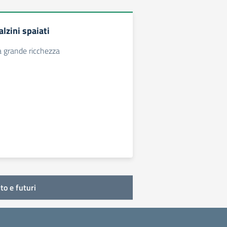
alzini spaiati
na grande ricchezza
to e futuri