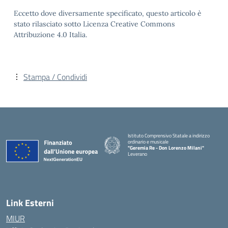
Eccetto dove diversamente specificato, questo articolo è
stato rilasciato sotto Licenza Creative Commons
Attribuzione 4.0 Italia.
Stampa / Condividi
Istituto Comprensivo Statale a indirizzo
ordinario e musicale
"Geremia Re - Don Lorenzo Milani"
Leverano
— Visita la pagina iniziale della scuola
Link Esterni
MIUR