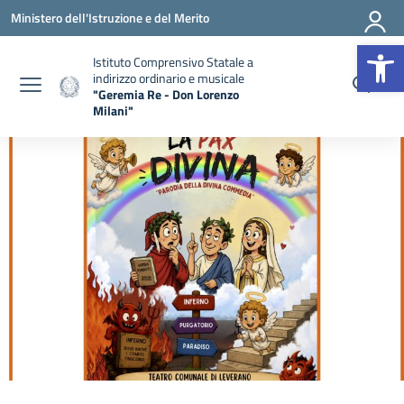
Vai ai contenuti
Vai al menu di navigazione
Vai al footer
Ministero dell'Istruzione e del Merito
Apr
Istituto Comprensivo Statale a
indirizzo ordinario e musicale
"Geremia Re - Don Lorenzo
Milani"
— Visita la pagina iniziale della scuola