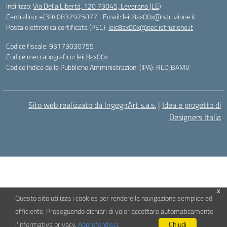
Indirizzo:
Via Della Libertà, 120 73045, Leverano (LE)
Centralino:
+(39) 0832925077
Email:
leic8ax00x@istruzione.it
Posta elettronica certificata (PEC):
leic8ax00x@pec.istruzione.it
Codice fiscale: 93173030755
Codice meccanografico:
leic8ax00x
Codice Indice delle Pubbliche Amministrazioni (IPA): RLDJBAMV
Sito web realizzato da IngegnArt s.a.s.
|
Idea e progetto di
Designers Italia
x
Questo sito utilizza i cookies per rendere la navigazione semplice ed
efficiente. Proseguendo dichiari di voler accettare automaticamente
l'informativa privacy.
Approfondisci
.
Chiudi